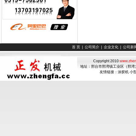
首 页
|
公司简介
|
企业文化
|
公司新
Copyright 2010
www.zhen
地址：邢台市邢湾镇工业区（邢湾大酒店南
友情链接：
涂胶机
小